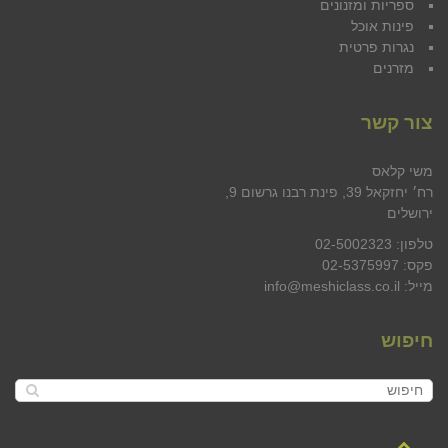
ספריות ומזנונים
פינות אוכל
נגרות פרטית
מזרנים
צור קשר
משי קלאס
רח׳ יחזקאל 39, פינת רבנו גרשום 9,
ירושלים
טלפון: 02-5002323
פקס: 02-5375997
מייל: info@meshiclass.co.il
חיפוש
גלילה