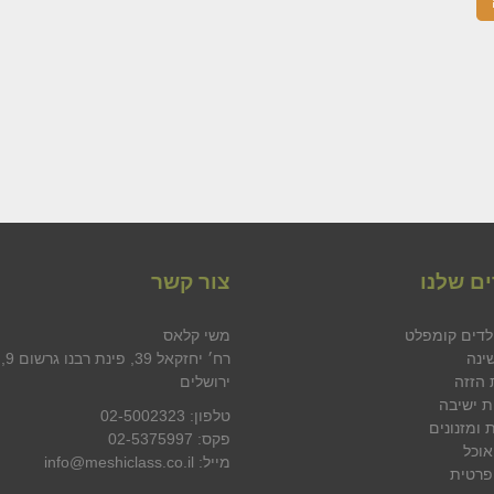
ם שלנו
צור קשר
לדים קומפלט
משי קלאס
ינה
רח׳ יחזקאל 39, פינת רבנו גרשום 9,
 הזזה
ירושלים
ת ישיבה
טלפון: 02-5002323
 ומזנונים
פקס: 02-5375997
אוכל
מייל: info@meshiclass.co.il
פרטית