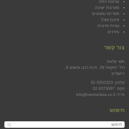
ארונות הזזה
מערכות ישיבה
ספריות ומזנונים
פינות אוכל
נגרות פרטית
מזרנים
צור קשר
משי קלאס
רח׳ יחזקאל 39, פינת רבנו גרשום 9,
ירושלים
טלפון: 02-5002323
פקס: 02-5375997
מייל: info@meshiclass.co.il
חיפוש